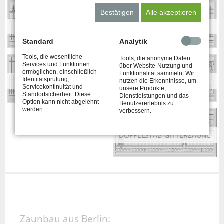
Bestätigen
Alle akzeptieren
SCHMIEDEZÄUNE
STAHLZÄUNE
Standard
Analytik
Tools, die wesentliche
Tools, die anonyme Daten
Services und Funktionen
über Website-Nutzung und -
ermöglichen, einschließlich
Funktionalität sammeln. Wir
Identitätsprüfung,
ALUMINIUMZÄUNE
DESIGNZÄUNE
nutzen die Erkenntnisse, um
Servicekontinuität und
unsere Produkte,
Standortsicherheit. Diese
Dienstleistungen und das
Option kann nicht abgelehnt
Benutzererlebnis zu
werden.
verbessern.
DOPPELSTAB-GITTERZÄUNE
Zaunbau aus Berlin: