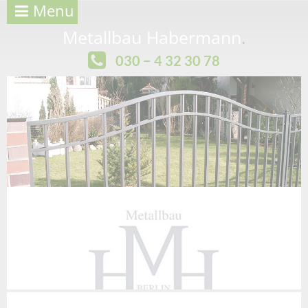
Menu
Metallbau Habermann
.
030 − 4 32 30 78