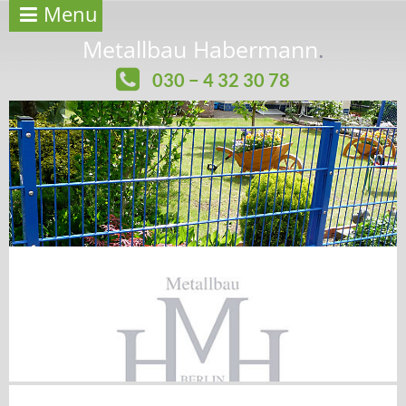
Menu
Metallbau Habermann
.
030 − 4 32 30 78