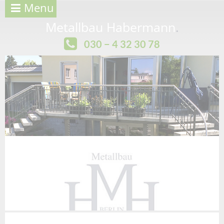
Menu
Metallbau Habermann
.
030 − 4 32 30 78