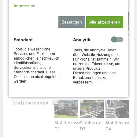
Impressum
Stahlterrasse C
Bestätigen
Alle akzeptieren
Stahlterrasse
Stahlterrasse
Stahlterrasse
Standard
Analytik
C1
C2
C3
Tools, die wesentliche
Tools, die anonyme Daten
Services und Funktionen
über Website-Nutzung und -
ermöglichen, einschließlich
Funktionalität sammeln. Wir
Identitätsprüfung,
nutzen die Erkenntnisse, um
Servicekontinuität und
unsere Produkte,
Stahlterrasse
Standortsicherheit. Diese
Dienstleistungen und das
Option kann nicht abgelehnt
Benutzererlebnis zu
C4
werden.
verbessern.
Stahlterrasse D
Stahlterrasse
Stahlterrasse
Stahlterrasse
D1
D2
D4