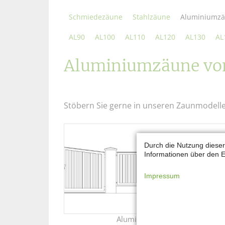
Schmiedezäune
Stahlzäune
Aluminiumz
AL90
AL100
AL110
AL120
AL130
AL
Aluminiumzäune von
Stöbern Sie gerne in unseren Zaunmodell
Durch die Nutzung dieser
Informationen über den E
Impressum
Aluminiumzaun AL90