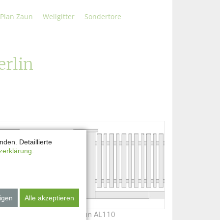
Plan Zaun
Wellgitter
Sondertore
rlin
den. Detaillierte
zerklärung
.
igen
Alle akzeptieren
Aluminiumzaun AL110