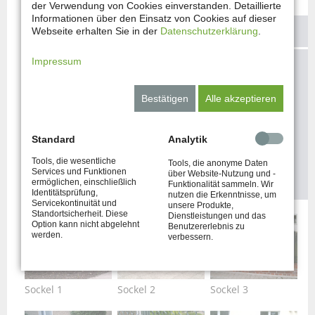
der Verwendung von Cookies einverstanden. Detaillierte
Informationen über den Einsatz von Cookies auf dieser
KONTAKTIEREN SIE UNS!
Webseite erhalten Sie in der
Datenschutzerklärung
.
Impressum
Sie haben Fragen und möchten Ihre
Vorstellungen mit uns besprechen?
Bestätigen
Alle akzeptieren
Standard
Analytik
Tools, die wesentliche
Tools, die anonyme Daten
JETZT ANFRAGEN
Services und Funktionen
über Website-Nutzung und -
ermöglichen, einschließlich
Funktionalität sammeln. Wir
Identitätsprüfung,
nutzen die Erkenntnisse, um
Servicekontinuität und
unsere Produkte,
Standortsicherheit. Diese
Dienstleistungen und das
Option kann nicht abgelehnt
Benutzererlebnis zu
werden.
verbessern.
Sockel 1
Sockel 2
Sockel 3