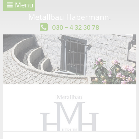
Menu
Metallbau Habermann
.
030 − 4 32 30 78