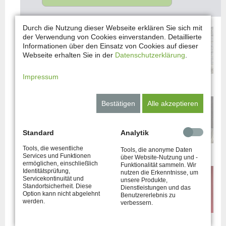
Durch die Nutzung dieser Webseite erklären Sie sich mit
der Verwendung von Cookies einverstanden. Detaillierte
Informationen über den Einsatz von Cookies auf dieser
Webseite erhalten Sie in der
Datenschutzerklärung
.
Impressum
FG1
FG2
FG3
Bestätigen
Alle akzeptieren
Standard
Analytik
Tools, die wesentliche
FG4
FG11
FG12
Tools, die anonyme Daten
Services und Funktionen
über Website-Nutzung und -
ermöglichen, einschließlich
Funktionalität sammeln. Wir
Identitätsprüfung,
nutzen die Erkenntnisse, um
Servicekontinuität und
unsere Produkte,
Standortsicherheit. Diese
Dienstleistungen und das
Option kann nicht abgelehnt
Benutzererlebnis zu
werden.
verbessern.
FG13
FG14
FG15