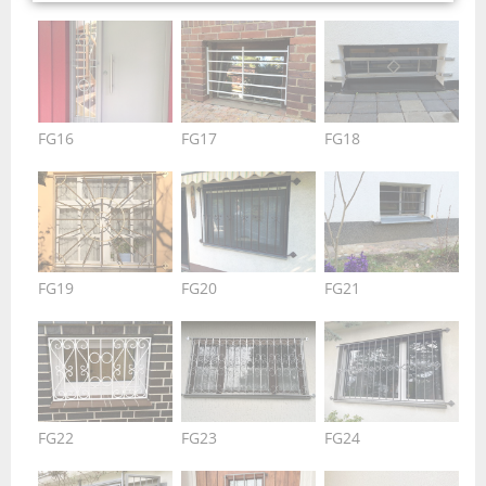
FG16
FG17
FG18
FG19
FG20
FG21
FG22
FG23
FG24