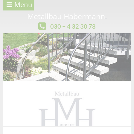
Menu
Metallbau Habermann
.
030 − 4 32 30 78