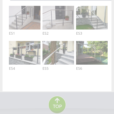
ES1
ES2
ES3
ES4
ES5
ES6