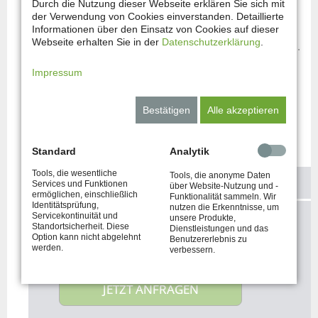
Durch die Nutzung dieser Webseite erklären Sie sich mit
der Verwendung von Cookies einverstanden. Detaillierte
Metallbau Habermann Berlin steht für individuelle
Informationen über den Einsatz von Cookies auf dieser
Webseite erhalten Sie in der
Datenschutzerklärung
.
und maßgefertigte Lösungen für Haus und Garten.
Wir sind in Berlin für Sie tätig.
Impressum
Gerne beraten wir Sie zu Edelstahl-
Seilsystemen.
Bestätigen
Alle akzeptieren
Standard
Analytik
Tools, die wesentliche
Tools, die anonyme Daten
KONTAKTIEREN SIE UNS!
Services und Funktionen
über Website-Nutzung und -
ermöglichen, einschließlich
Funktionalität sammeln. Wir
Identitätsprüfung,
nutzen die Erkenntnisse, um
Servicekontinuität und
unsere Produkte,
Sie haben Fragen und möchten Ihre
Standortsicherheit. Diese
Dienstleistungen und das
Option kann nicht abgelehnt
Vorstellungen mit uns besprechen?
Benutzererlebnis zu
werden.
verbessern.
JETZT ANFRAGEN