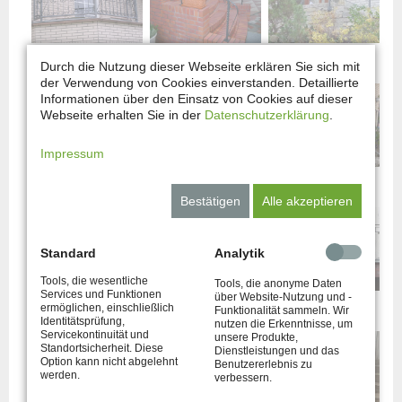
Geländer 10
Geländer 11
Geländer 12
Durch die Nutzung dieser Webseite erklären Sie sich mit
der Verwendung von Cookies einverstanden. Detaillierte
Informationen über den Einsatz von Cookies auf dieser
Webseite erhalten Sie in der
Datenschutzerklärung
.
Impressum
Geländer 13
Geländer 14
Geländer 15
Bestätigen
Alle akzeptieren
Standard
Analytik
Tools, die wesentliche
Tools, die anonyme Daten
Services und Funktionen
über Website-Nutzung und -
Geländer 16
Geländer 17
Geländer 18
ermöglichen, einschließlich
Funktionalität sammeln. Wir
Identitätsprüfung,
nutzen die Erkenntnisse, um
Servicekontinuität und
unsere Produkte,
Standortsicherheit. Diese
Dienstleistungen und das
Option kann nicht abgelehnt
Benutzererlebnis zu
werden.
verbessern.