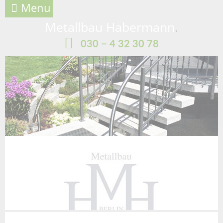
Menu
Metallbau Habermann
.
030 − 4 32 30 78