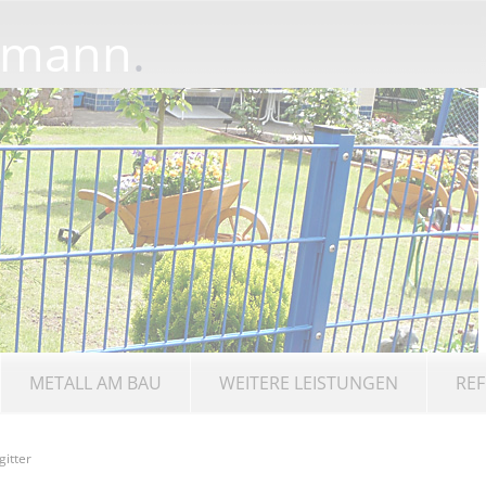
rmann
.
METALL AM BAU
WEITERE LEISTUNGEN
REF
gitter