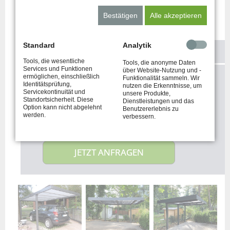
Bestätigen
Alle akzeptieren
Standard
Analytik
KONTAKTIEREN SIE UNS!
Tools, die wesentliche
Tools, die anonyme Daten
Services und Funktionen
über Website-Nutzung und -
ermöglichen, einschließlich
Funktionalität sammeln. Wir
Sie haben Fragen und möchten Ihre
Identitätsprüfung,
nutzen die Erkenntnisse, um
Servicekontinuität und
Vorstellungen mit uns besprechen?
unsere Produkte,
Standortsicherheit. Diese
Dienstleistungen und das
Option kann nicht abgelehnt
Benutzererlebnis zu
werden.
verbessern.
JETZT ANFRAGEN