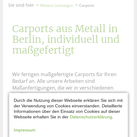
Sie sind hier
Weitere Leistungen
Carports
Carports aus Metall in
Berlin, individuell und
maßgefertigt
Wir fertigen maßgefertigte Carports für Ihren
Bedarf an. Alle unsere Arbeiten sind
Maßanfertigungen, die wir in verschiedenen
Ausführungen anbieten.
Durch die Nutzung dieser Webseite erklären Sie sich mit
der Verwendung von Cookies einverstanden. Detaillierte
Individuelle Beratung ist unsere Stärke. Sprechen
Informationen über den Einsatz von Cookies auf dieser
Sie uns an.
Webseite erhalten Sie in der
Datenschutzerklärung
.
Carports aus Metall von Metallbau
Impressum
Habermann