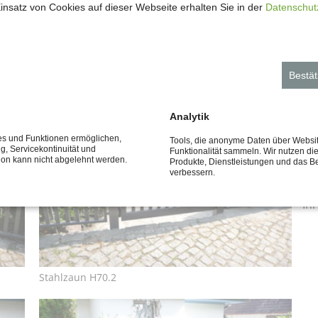
insatz von Cookies auf dieser Webseite erhalten Sie in der
Datenschut
n individuelles Angebot.
Un
Bestät
in
Analytik
Nä
kö
ces und Funktionen ermöglichen,
Tools, die anonyme Daten über Websi
ng, Servicekontinuität und
Funktionalität sammeln. Wir nutzen di
tion kann nicht abgelehnt werden.
Produkte, Dienstleistungen und das B
Be
verbessern.
fe
Ih
Stahlzaun H70.2