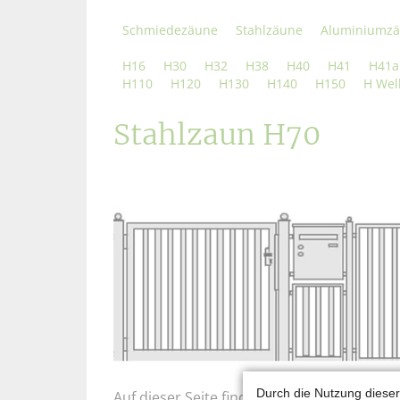
Schmiedezäune
Stahlzäune
Aluminiumz
H16
H30
H32
H38
H40
H41
H41a
H110
H120
H130
H140
H150
H Wel
Stahlzaun H70
Durch die Nutzung dieser
Auf dieser Seite finden Sie einige Beispie