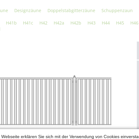
äune
Designzäune
Doppelstabgitterzäune
Schuppenzaun
H41b
H41c
H42
H42a
H42b
H43
H44
H45
H46
l
 Webseite erklären Sie sich mit der Verwendung von Cookies einverstan
le und Referenzen für den Zauntyp Stahlzaun