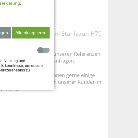
zerklärung
.
sere Referenzen zum Stahlzaun H70
igen
Alle akzeptieren
 Berlin:
here Informationen zu unseren Referenzen
nnen Sie gerne bei uns anfragen.
te-Nutzung und -
e Erkenntnisse, um unsere
enutzererlebnis zu
i Interesse nennen wir Ihnen gerne einige
rtiggestellte Zaunanlagen unserer Kunden in
rer Nähe.