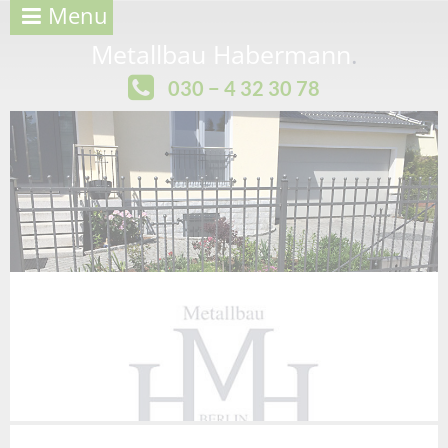
Menu
Metallbau Habermann
.
030 − 4 32 30 78