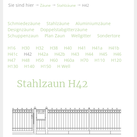
Sie sind hier
Zäune
Stahlzäune
H42
Schmiedezäune
Stahlzäune
Aluminiumzäune
Designzäune
Doppelstabgitterzäune
Schuppenzaun
Plan Zaun
Wellgitter
Sondertore
H16
H30
H32
H38
H40
H41
H41a
H41b
H41c
H42
H42a
H42b
H43
H44
H45
H46
H47
H48
H50
H60
H60a
H70
H110
H120
H130
H140
H150
H Well
Stahlzaun H42