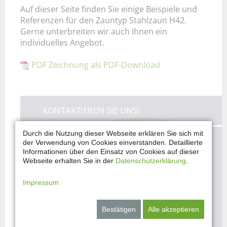
Auf dieser Seite finden Sie einige Beispiele und
Referenzen für den Zauntyp Stahlzaun H42.
Gerne unterbreiten wir auch Ihnen ein
individuelles Angebot.
PDF Zeichnung als PDF-Download
KONTAKTIEREN SIE UNS!
Durch die Nutzung dieser Webseite erklären Sie sich mit
der Verwendung von Cookies einverstanden. Detaillierte
Sie haben Fragen und möchten Ihre
Informationen über den Einsatz von Cookies auf dieser
Vorstellungen mit uns besprechen?
Webseite erhalten Sie in der
Datenschutzerklärung
.
Sie haben Interesse an einem unserer
Impressum
Produkte?
Bestätigen
Alle akzeptieren
JETZT ANFRAGEN