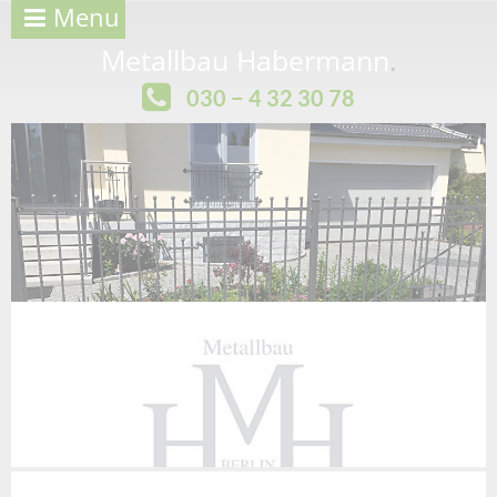
Menu
Metallbau Habermann
.
030 − 4 32 30 78