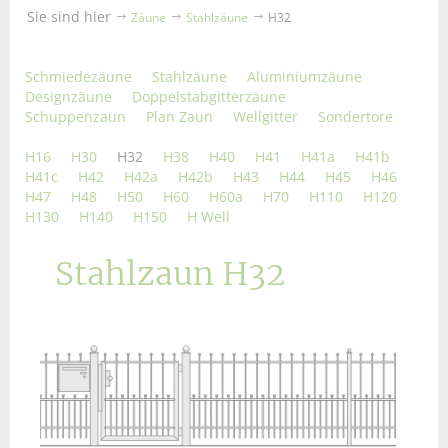
Sie sind hier
Zäune
Stahlzäune
H32
Schmiedezäune
Stahlzäune
Aluminiumzäune
Designzäune
Doppelstabgitterzäune
Schuppenzaun
Plan Zaun
Wellgitter
Sondertore
H16
H30
H32
H38
H40
H41
H41a
H41b
H41c
H42
H42a
H42b
H43
H44
H45
H46
H47
H48
H50
H60
H60a
H70
H110
H120
H130
H140
H150
H Well
Stahlzaun H32