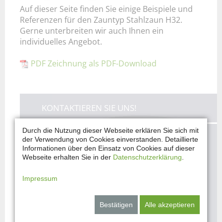
Auf dieser Seite finden Sie einige Beispiele und
Referenzen für den Zauntyp Stahlzaun H32.
Gerne unterbreiten wir auch Ihnen ein
individuelles Angebot.
PDF Zeichnung als PDF-Download
KONTAKTIEREN SIE UNS!
Durch die Nutzung dieser Webseite erklären Sie sich mit
der Verwendung von Cookies einverstanden. Detaillierte
Sie haben Fragen und möchten Ihre
Informationen über den Einsatz von Cookies auf dieser
Vorstellungen mit uns besprechen?
Webseite erhalten Sie in der
Datenschutzerklärung
.
Sie haben Interesse an einem unserer
Impressum
Produkte?
Bestätigen
Alle akzeptieren
JETZT ANFRAGEN