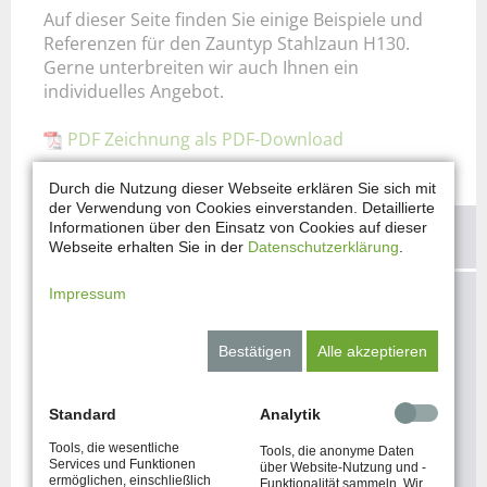
Auf dieser Seite finden Sie einige Beispiele und
Referenzen für den Zauntyp Stahlzaun H130.
Gerne unterbreiten wir auch Ihnen ein
individuelles Angebot.
PDF Zeichnung als PDF-Download
Durch die Nutzung dieser Webseite erklären Sie sich mit
der Verwendung von Cookies einverstanden. Detaillierte
Informationen über den Einsatz von Cookies auf dieser
KONTAKTIEREN SIE UNS!
Webseite erhalten Sie in der
Datenschutzerklärung
.
Impressum
Sie haben Fragen und möchten Ihre
Vorstellungen mit uns besprechen?
Bestätigen
Alle akzeptieren
Sie haben Interesse an einem unserer
Produkte?
Standard
Analytik
Tools, die wesentliche
Tools, die anonyme Daten
Services und Funktionen
über Website-Nutzung und -
JETZT ANFRAGEN
ermöglichen, einschließlich
Funktionalität sammeln. Wir