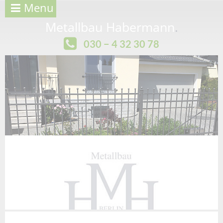
Menu
Metallbau Habermann
.
030 − 4 32 30 78