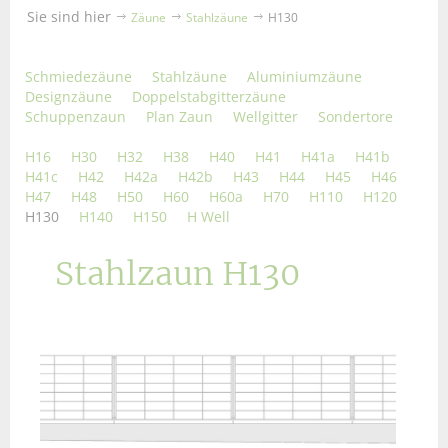
Sie sind hier
Zäune
Stahlzäune
H130
Schmiedezäune
Stahlzäune
Aluminiumzäune
Designzäune
Doppelstabgitterzäune
Schuppenzaun
Plan Zaun
Wellgitter
Sondertore
H16
H30
H32
H38
H40
H41
H41a
H41b
H41c
H42
H42a
H42b
H43
H44
H45
H46
H47
H48
H50
H60
H60a
H70
H110
H120
H130
H140
H150
H Well
Stahlzaun H130