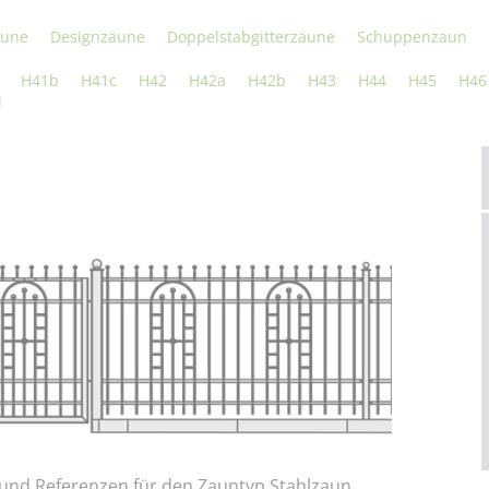
äune
Designzäune
Doppelstabgitterzäune
Schuppenzaun
H41b
H41c
H42
H42a
H42b
H43
H44
H45
H46
l
le und Referenzen für den Zauntyp Stahlzaun