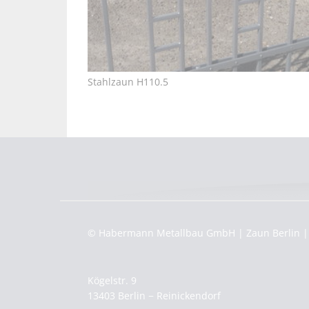
Stahlzaun H110.5
© Habermann Metallbau GmbH | Zaun Berlin | 
Kögelstr. 9
13403 Berlin − Reinickendorf