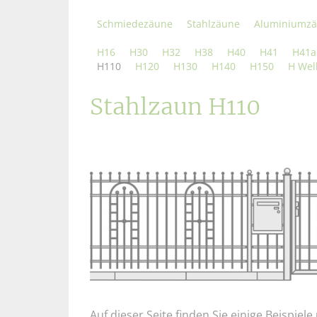
Schmiedezäune
Stahlzäune
Aluminiumz
H16
H30
H32
H38
H40
H41
H41a
H110
H120
H130
H140
H150
H Wel
Stahlzaun H110
Auf dieser Seite finden Sie einige Beispie