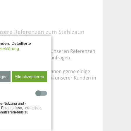
sere Referenzen zum Stahlzaun
10 in Berlin:
den. Detaillierte
zerklärung
.
here Informationen zu unseren Referenzen
nnen Sie gerne bei uns anfragen.
i Interesse nennen wir Ihnen gerne einige
igen
Alle akzeptieren
rtiggestellte Zaunanlagen unserer Kunden in
rer Nähe.
te-Nutzung und -
e Erkenntnisse, um unsere
enutzererlebnis zu