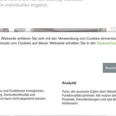
in individuelles Angebot.
Un
H1
 Webseite erklären Sie sich mit der Verwendung von Cookies einverstan
insatz von Cookies auf dieser Webseite erhalten Sie in der
Datenschut
Nä
kö
Be
Bestät
fe
Ih
Analytik
ces und Funktionen ermöglichen,
Tools, die anonyme Daten über Websi
ng, Servicekontinuität und
Funktionalität sammeln. Wir nutzen di
tion kann nicht abgelehnt werden.
Produkte, Dienstleistungen und das B
Stahlzaun H110.2
verbessern.