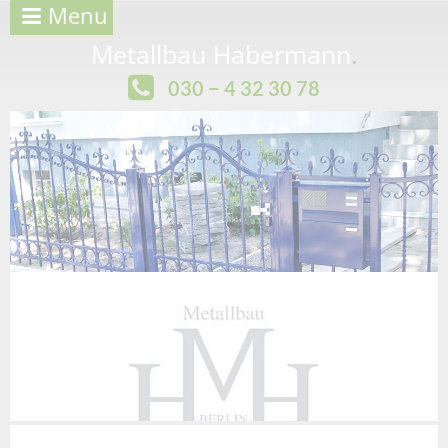
Menu
Metallbau Habermann
.
030 − 4 32 30 78