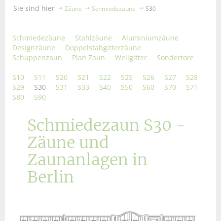
Sie sind hier
Zäune
Schmiedezäune
S30
Schmiedezäune
Stahlzäune
Aluminiumzäune
Designzäune
Doppelstabgitterzäune
Schuppenzaun
Plan Zaun
Wellgitter
Sondertore
S10
S11
S20
S21
S22
S25
S26
S27
S28
S29
S30
S31
S33
S40
S50
S60
S70
S71
S80
S90
Schmiedezaun S30 -
Zäune und
Zaunanlagen in
Berlin