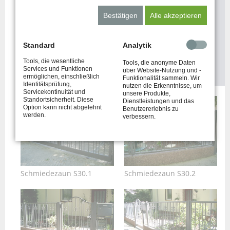
Bestätigen
Alle akzeptieren
Sie haben Interesse an einem unserer
Produkte?
Standard
Analytik
Tools, die wesentliche
JETZT ANFRAGEN
Tools, die anonyme Daten
Services und Funktionen
über Website-Nutzung und -
ermöglichen, einschließlich
Funktionalität sammeln. Wir
Identitätsprüfung,
nutzen die Erkenntnisse, um
Servicekontinuität und
unsere Produkte,
Standortsicherheit. Diese
Dienstleistungen und das
Option kann nicht abgelehnt
Benutzererlebnis zu
werden.
verbessern.
Schmiedezaun S30.1
Schmiedezaun S30.2