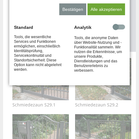
Bestätigen
Alle akzeptieren
Sie haben Interesse an einem unserer
Produkte?
Standard
Analytik
Tools, die wesentliche
JETZT ANFRAGEN
Tools, die anonyme Daten
Services und Funktionen
über Website-Nutzung und -
ermöglichen, einschließlich
Funktionalität sammeln. Wir
Identitätsprüfung,
nutzen die Erkenntnisse, um
Servicekontinuität und
unsere Produkte,
Standortsicherheit. Diese
Dienstleistungen und das
Option kann nicht abgelehnt
Benutzererlebnis zu
werden.
verbessern.
Schmiedezaun S29.1
Schmiedezaun S29.2