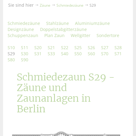
Sie sind hier
Zäune
Schmiedezäune
S29
Schmiedezäune
Stahlzäune
Aluminiumzäune
Designzäune
Doppelstabgitterzäune
Schuppenzaun
Plan Zaun
Wellgitter
Sondertore
S10
S11
S20
S21
S22
S25
S26
S27
S28
S29
S30
S31
S33
S40
S50
S60
S70
S71
S80
S90
Schmiedezaun S29 -
Zäune und
Zaunanlagen in
Berlin