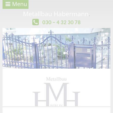
Menu
Metallbau Habermann
.
030 − 4 32 30 78