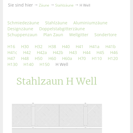
Sie sind hier
Zäune
Stahlzäune
H Well
Schmiedezäune
Stahlzäune
Aluminiumzäune
Designzäune
Doppelstabgitterzäune
Schuppenzaun
Plan Zaun
Wellgitter
Sondertore
H16
H30
H32
H38
H40
H41
H41a
H41b
H41c
H42
H42a
H42b
H43
H44
H45
H46
H47
H48
H50
H60
H60a
H70
H110
H120
H130
H140
H150
H Well
Stahlzaun H Well