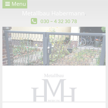
Menu
Metallbau Habermann
.
030 − 4 32 30 78