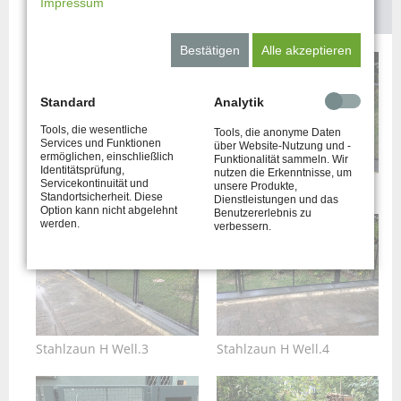
Impressum
Bestätigen
Alle akzeptieren
Standard
Analytik
Tools, die wesentliche
Tools, die anonyme Daten
Services und Funktionen
über Website-Nutzung und -
ermöglichen, einschließlich
Funktionalität sammeln. Wir
Identitätsprüfung,
nutzen die Erkenntnisse, um
Servicekontinuität und
Stahlzaun H Well.1
Stahlzaun H Well.2
unsere Produkte,
Standortsicherheit. Diese
Dienstleistungen und das
Option kann nicht abgelehnt
Benutzererlebnis zu
werden.
verbessern.
Stahlzaun H Well.3
Stahlzaun H Well.4