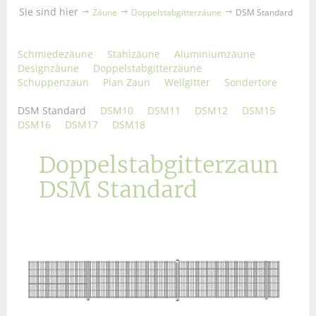
Sie sind hier
Zäune
Doppelstabgitterzäune
DSM Standard
Schmiedezäune
Stahlzäune
Aluminiumzäune
Designzäune
Doppelstabgitterzäune
Schuppenzaun
Plan Zaun
Wellgitter
Sondertore
DSM Standard
DSM10
DSM11
DSM12
DSM15
DSM16
DSM17
DSM18
Doppelstab­gitterzaun
DSM Standard