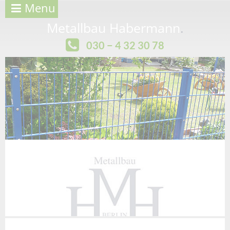
Menu
Metallbau Habermann
.
030 − 4 32 30 78