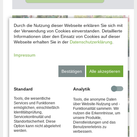
Durch die Nutzung dieser Webseite erklären Sie sich mit
der Verwendung von Cookies einverstanden. Detaillierte
Informationen über den Einsatz von Cookies auf dieser
Webseite erhalten Sie in der
Datenschutzerklärung
.
Impressum
DSM Standard.1
DSM Standard.2
Bestätigen
Alle akzeptieren
Standard
Analytik
Tools, die wesentliche
Tools, die anonyme Daten
Services und Funktionen
über Website-Nutzung und -
ermöglichen, einschließlich
Funktionalität sammeln. Wir
Identitätsprüfung,
nutzen die Erkenntnisse, um
DSM Standard.3
DSM Standard.4
Servicekontinuität und
unsere Produkte,
Standortsicherheit. Diese
Dienstleistungen und das
Option kann nicht abgelehnt
Benutzererlebnis zu
werden.
verbessern.