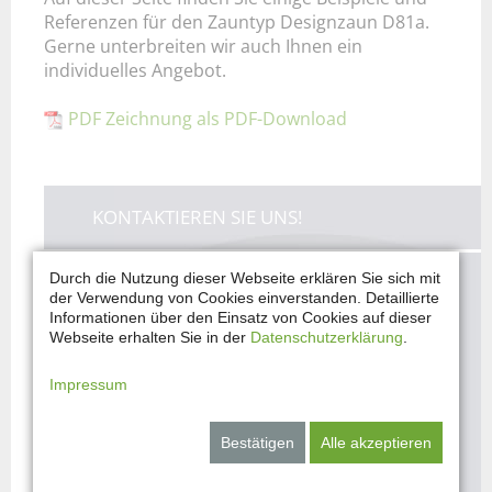
Referenzen für den Zauntyp Designzaun D81a.
Gerne unterbreiten wir auch Ihnen ein
individuelles Angebot.
PDF Zeichnung als PDF-Download
KONTAKTIEREN SIE UNS!
Durch die Nutzung dieser Webseite erklären Sie sich mit
Sie haben Fragen und möchten Ihre
der Verwendung von Cookies einverstanden. Detaillierte
Vorstellungen mit uns besprechen?
Informationen über den Einsatz von Cookies auf dieser
Webseite erhalten Sie in der
Datenschutzerklärung
.
Sie haben Interesse an einem unserer
Impressum
Produkte?
Bestätigen
Alle akzeptieren
JETZT ANFRAGEN