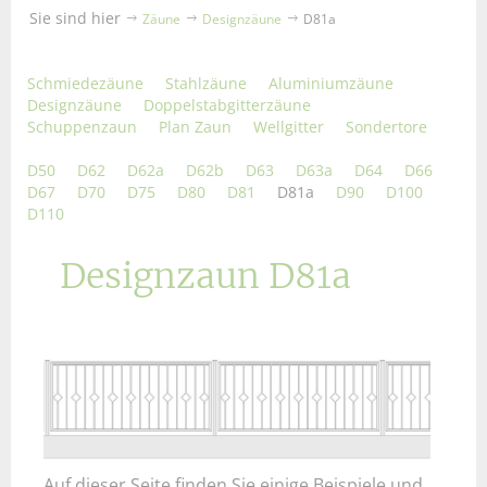
Sie sind hier
Zäune
Designzäune
D81a
Schmiedezäune
Stahlzäune
Aluminiumzäune
Designzäune
Doppelstabgitterzäune
Schuppenzaun
Plan Zaun
Wellgitter
Sondertore
D50
D62
D62a
D62b
D63
D63a
D64
D66
D67
D70
D75
D80
D81
D81a
D90
D100
D110
Designzaun D81a
Auf dieser Seite finden Sie einige Beispiele und