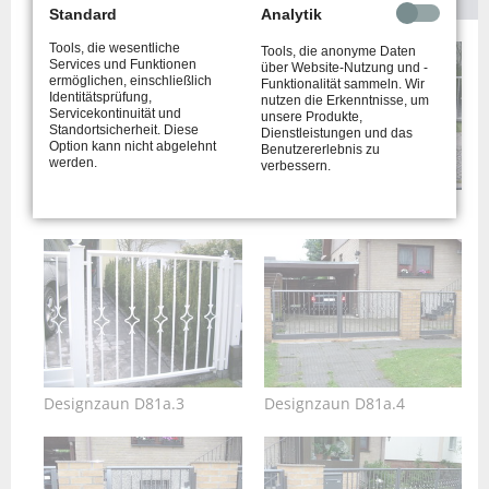
Standard
Analytik
Tools, die wesentliche
Tools, die anonyme Daten
Services und Funktionen
über Website-Nutzung und -
ermöglichen, einschließlich
Funktionalität sammeln. Wir
Identitätsprüfung,
nutzen die Erkenntnisse, um
Servicekontinuität und
unsere Produkte,
Standortsicherheit. Diese
Dienstleistungen und das
Option kann nicht abgelehnt
Benutzererlebnis zu
werden.
verbessern.
Designzaun D81a.1
Designzaun D81a.2
Designzaun D81a.3
Designzaun D81a.4