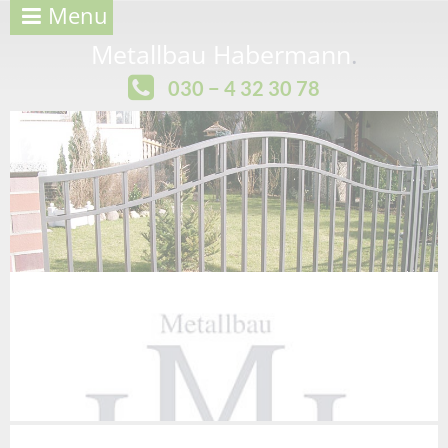
Menu
Metallbau Habermann
.
030 − 4 32 30 78