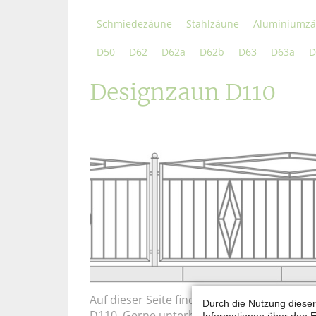
Schmiedezäune
Stahlzäune
Aluminiumz
D50
D62
D62a
D62b
D63
D63a
D
Designzaun D110
Auf dieser Seite finden Sie einige Beispie
Durch die Nutzung dieser
D110. Gerne unterbreiten wir auch Ihnen e