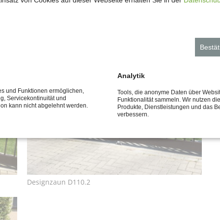
insatz von Cookies auf dieser Webseite erhalten Sie in der
Datenschut
Un
Bestät
D1
Nä
Analytik
kö
ces und Funktionen ermöglichen,
Tools, die anonyme Daten über Websi
ng, Servicekontinuität und
Funktionalität sammeln. Wir nutzen di
tion kann nicht abgelehnt werden.
Produkte, Dienstleistungen und das B
Be
verbessern.
fe
Ih
Designzaun D110.2