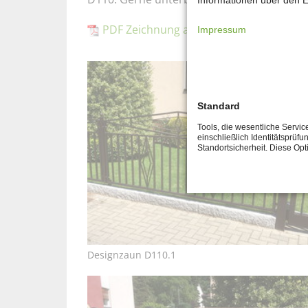
Informationen über den E
PDF Zeichnung als PDF-Download
Impressum
Standard
Tools, die wesentliche Servi
einschließlich Identitätsprüfu
Standortsicherheit. Diese Op
Designzaun D110.1