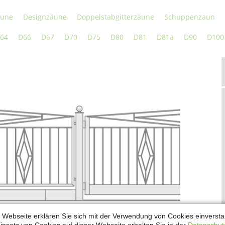
äune
Designzäune
Doppelstabgitterzäune
Schuppenzaun
64
D66
D67
D70
D75
D80
D81
D81a
D90
D100
le und Referenzen für den Zauntyp Designzaun
 Webseite erklären Sie sich mit der Verwendung von Cookies einverstan
in individuelles Angebot.